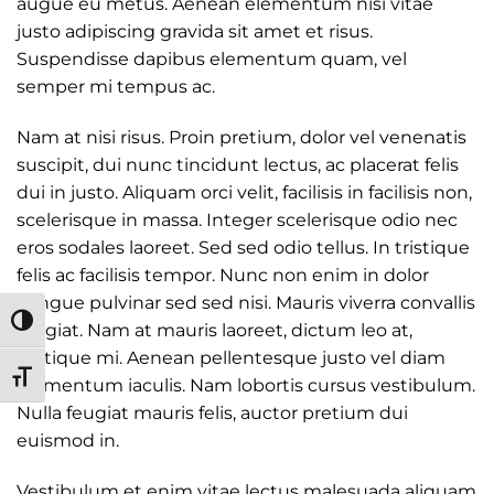
augue eu metus. Aenean elementum nisi vitae
justo adipiscing gravida sit amet et risus.
Suspendisse dapibus elementum quam, vel
semper mi tempus ac.
Nam at nisi risus. Proin pretium, dolor vel venenatis
suscipit, dui nunc tincidunt lectus, ac placerat felis
dui in justo. Aliquam orci velit, facilisis in facilisis non,
scelerisque in massa. Integer scelerisque odio nec
eros sodales laoreet. Sed sed odio tellus. In tristique
felis ac facilisis tempor. Nunc non enim in dolor
congue pulvinar sed sed nisi. Mauris viverra convallis
TOGGLE HIGH CONTRAST
feugiat. Nam at mauris laoreet, dictum leo at,
tristique mi. Aenean pellentesque justo vel diam
TOGGLE FONT SIZE
elementum iaculis. Nam lobortis cursus vestibulum.
Nulla feugiat mauris felis, auctor pretium dui
euismod in.
Vestibulum et enim vitae lectus malesuada aliquam