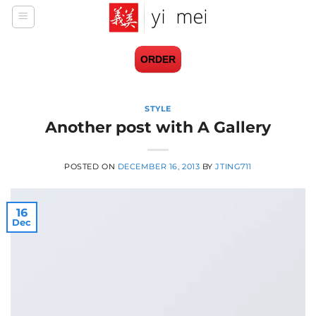
Skip
to
content
ORDER
STYLE
Another post with A Gallery
POSTED ON
DECEMBER 16, 2013
BY
JTING711
16
Dec