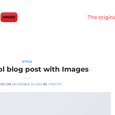
The origin
ORDER
STYLE
ol blog post with Images
TED ON
DECEMBER 30, 2013
BY
JTING711