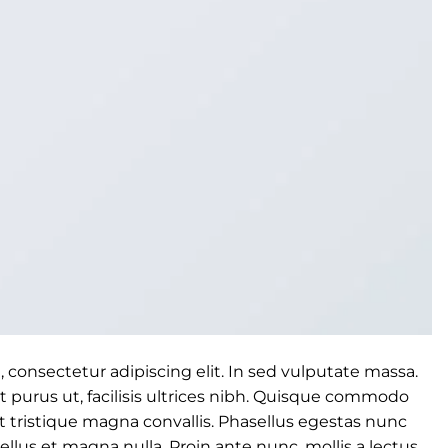
 consectetur adipiscing elit. In sed vulputate massa.
t purus ut, facilisis ultrices nibh. Quisque commodo
t tristique magna convallis. Phasellus egestas nunc
llus et magna nulla. Proin ante nunc, mollis a lectus