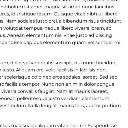
 Vestibulum sit amet magna sit amet nunc faucibus
urus, id tristique ipsum. Quisque vitae nibh ut libero
us. Nam sodales justo orci, a bibendum risus tincidunt
in volutpat tempus, neque libero viverra lorem, ac
us. Aenean elementum nisi vitae justo adipiscing
 Suspendisse dapibus elementum quam, vel semper mi
tium, dolor vel venenatis suscipit, dui nunc tincidunt
 justo. Aliquam orci velit, facilisis in facilisis non,
er scelerisque odio nec eros sodales laoreet. Sed sed
is ac facilisis tempor. Nunc non enim in dolor congue
 viverra convallis feugiat. Nam at mauris laoreet,
i. Aenean pellentesque justo vel diam elementum
 vestibulum. Nulla feugiat mauris felis, auctor pretium
ectus malesuada aliquam vitae non mi. Suspendisse