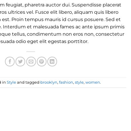
orem feugiat, pharetra auctor dui. Suspendisse placerat
ultrices vel. Fusce elit libero, aliquam quis libero
est. Proin tempus mauris id cursus posuere. Sed et
nte. Interdum et malesuada fames ac ante ipsum primis
neque tellus, condimentum non eros non, consectetur
suada odio eget elit egestas porttitor.
d in
Style
and tagged
brooklyn
,
fashion
,
style
,
women
.