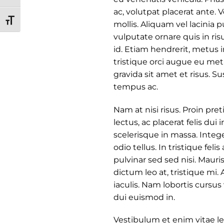
ac, volutpat placerat ante.
TOGGLE FONT SIZE
mollis. Aliquam vel lacinia p
vulputate ornare quis in ris
id. Etiam hendrerit, metus 
tristique orci augue eu met
gravida sit amet et risus.
tempus ac.
Nam at nisi risus. Proin pre
lectus, ac placerat felis dui in
scelerisque in massa. Integ
odio tellus. In tristique fel
pulvinar sed sed nisi. Mauris
dictum leo at, tristique m
iaculis. Nam lobortis cursus
dui euismod in.
Vestibulum et enim vitae l