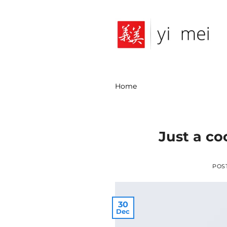
Skip
to
content
Home
Just a co
POS
30
Dec